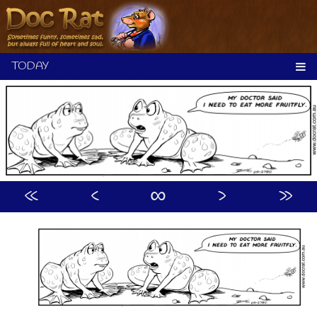
Skip
to
content
«
‹
∞
›
»